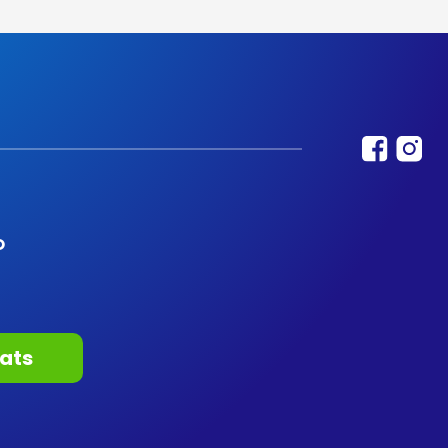
O
ats