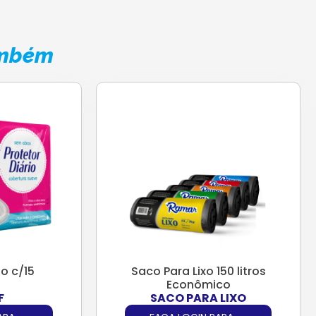
ambém
io c/15
Saco Para Lixo 150 litros
Econômico
F
SACO PARA LIXO