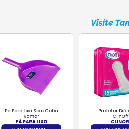
Visite T
Pá Para Lixo Sem Cabo
Protetor Diár
Ramar
ClinOff
PÁ PARA LIXO
CLINOF