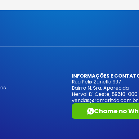
INFORMAÇÕES E CONTAT
Rua Felix Zanella 997
cas
Bairro N. Sra. Aparecida
Herval D' Oeste, 89610-000
vendas@ramarltda.com.br
Chame no Wh